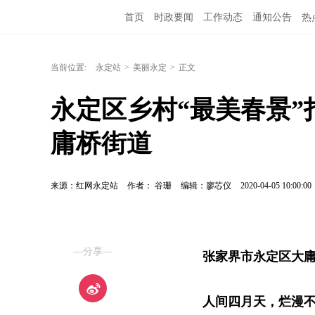
首页
时政要闻
工作动态
通知公告
热
当前位置:
永定站
>
美丽永定
>
正文
永定区乡村“最美春景
庸桥街道
来源：红网永定站
作者： 谷珊
编辑：廖芯仪
2020-04-05 10:00:00
—分享—
张家界市永定区大
人间四月天，烂漫