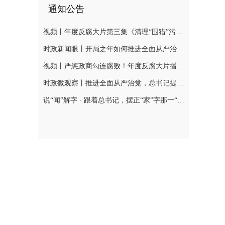
通知公告
视频丨年度反腐大片第三集《清理“围猎”污染源》今晚播出
时政新闻眼丨开局之年如何推进全面从严治党，习近平作出这些部署
视频丨严惩政商勾连腐败！年度反腐大片播出第二集
时政微观察丨推进全面从严治党，总书记提出新要求
说“闻”解字 · 跟着总书记，摆正“家”字那一“点”