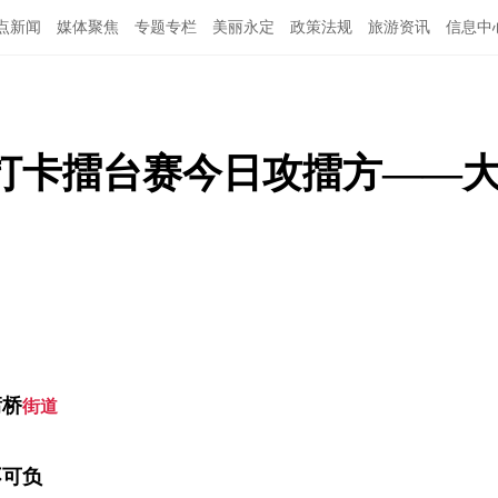
点新闻
媒体聚焦
专题专栏
美丽永定
政策法规
旅游资讯
信息中
”打卡擂台赛今日攻擂方——
庸桥
街道
不可负