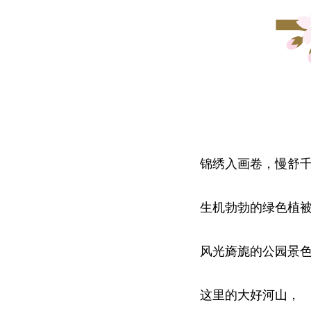
锦绣入画卷，慢舒
生机勃勃的绿色植
风光旖旎的公园景
这里的大好河山，