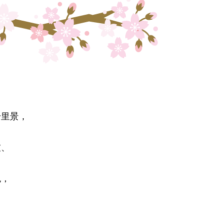
千里景，
被、
色，