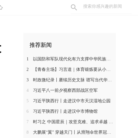
心
大
推荐新闻
1
以国防和军队现代化有力支撑中华民族伟大复兴——写在中国人民解放军建军96周年之际
2
【青春主场】习言道｜体育锻炼要从小抓起
3
时政微纪录丨赓续历史文脉 谱写当代华章——习近平总书记川陕之行的文明印记
4
习近平八一前夕视察西部战区空军
5
习近平陕西行丨走进汉中市天汉湿地公园
6
习近平陕西行丨走进汉中市博物馆
7
时习之 中国星辰｜攻坚克难、追求卓越 习近平这样推动航天高质量发展
8
大鹏展“翼” 穿越天门丨从滑翔伞世界冠军到中国翼装飞行第一人