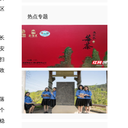
区
热点专题
长
安
扫
政
落
个
稳