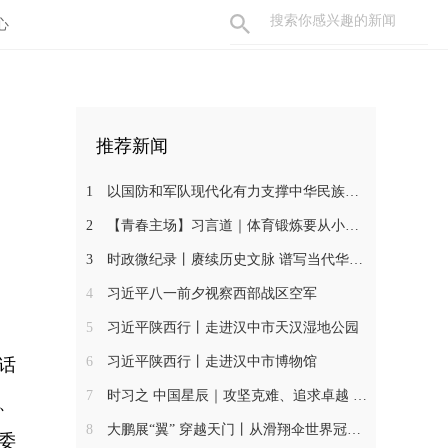
心
推荐新闻
1
以国防和军队现代化有力支撑中华民族伟大复兴——写在中国人民解放军建军96周年之际
2
【青春主场】习言道｜体育锻炼要从小抓起
3
时政微纪录丨赓续历史文脉 谱写当代华章——习近平总书记川陕之行的文明印记
4
习近平八一前夕视察西部战区空军
5
习近平陕西行丨走进汉中市天汉湿地公园
6
习近平陕西行丨走进汉中市博物馆
话
7
时习之 中国星辰｜攻坚克难、追求卓越 习近平这样推动航天高质量发展
、
8
大鹏展“翼” 穿越天门丨从滑翔伞世界冠军到中国翼装飞行第一人
委