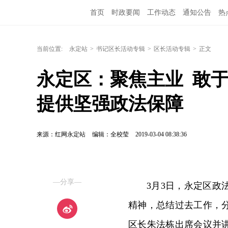
首页
时政要闻
工作动态
通知公告
热
当前位置:
永定站
>
书记区长活动专辑
>
区长活动专辑
>
正文
永定区：聚焦主业  敢
提供坚强政法保障
来源：红网永定站
编辑：全校莹
2019-03-04 08:38:36
—分享—
3月3日，永定区
精神，总结过去工作，
区长朱法栋出席会议并