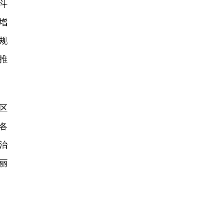
斗
增
规
推
区
各
治
丽