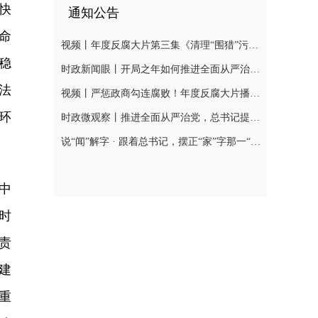
快
通知公告
命
视频丨年度反腐大片第三集《清理“围猎”污染源》今晚播出
稳
时政新闻眼丨开局之年如何推进全面从严治党，习近平作出这些部署
法
视频丨严惩政商勾连腐败！年度反腐大片播出第二集
环
时政微观察丨推进全面从严治党，总书记提出新要求
说“闻”解字 · 跟着总书记，摆正“家”字那一“点”
中
时
责
建
重