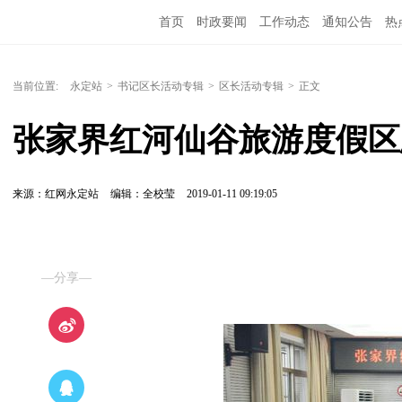
首页
时政要闻
工作动态
通知公告
热
当前位置:
永定站
>
书记区长活动专辑
>
区长活动专辑
>
正文
张家界红河仙谷旅游度假区
来源：红网永定站
编辑：全校莹
2019-01-11 09:19:05
—分享—